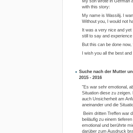
My son wrote in German and
with this story:
My name is Wassilij. I wan
Without you, I would not h
It was a very nice and yet
still to say and experienc
But this can be done now, 
I wish you all the best and
Suche nach der Mutter un
2015 - 2016
"Es war sehr emotional, a
Situation diese zu zeigen. 
auch Unsicherheit am Anf
aneinander und die Situat
Beim dritten Treffen war
beiläufig zu einem tiefer
emotional und berührte mi
darüber zum Ausdruck brac