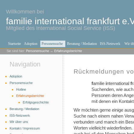
Willkommen bei
familie international frankfurt e.V
Mitglied des International Social Service (ISS)
Startseite
Adoption
Personensuche
Beratung / Mediation
ISS-Netzwerk
Wir üb
Sie sind hier:
Personensuche
→
Erfahrungsberichte
Navigation
Rückmeldungen v
Adoption
Personensuche
f
amilie
i
nternational
f
r
Suchenden, wie auch
Hotline
Personen deren Angeh
Erfahrungsberichte
mit denen ein Kontakt 
Erfolgsgeschichte
Beratung / Mediation
Wir möchten gerne einige aus
ISS-Netzwerk
Suche nach einem nahen Verwa
verbunden und manch ein Besu
Wir über uns
Worten vielleicht wiederfinde
Kontakt / Impressum