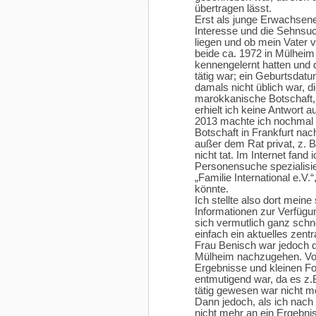
übertragen lässt.
Erst als junge Erwachsen
Interesse und die Sehnsu
liegen und ob mein Vater vi
beide ca. 1972 in Mülheim 
kennengelernt hatten und 
tätig war; ein Geburtsdatu
damals nicht üblich war, d
marokkanische Botschaft, 
erhielt ich keine Antwort a
2013 machte ich nochmal e
Botschaft in Frankfurt na
außer dem Rat privat, z. 
nicht tat. Im Internet fand 
Personensuche spezialisie
„Familie International e.V.
könnte.
Ich stellte also dort mein
Informationen zur Verfügun
sich vermutlich ganz schne
einfach ein aktuelles zent
Frau Benisch war jedoch d
Mülheim nachzugehen. Von
Ergebnisse und kleinen Fo
entmutigend war, da es z.B
tätig gewesen war nicht 
Dann jedoch, als ich nac
nicht mehr an ein Ergebnis 