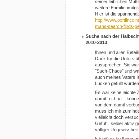
seiner leiblichen Mutte
weitere Familienmitgl
Hier ist die spannen
http://www.portlincol
mans-search-finds-ge
Suche nach der Halbsch
2010-2013
Ihnen und allen Betei
Dank für die Unterst
aussprechen. Sie ware
"Such-Chaos" und war
auch meines Vaters le
Lücken gefüllt wurden
Es war keine leichte
damit rechnet - könn
von dem damit verbun
muss ich mir zumindes
vielleicht doch versuc
Gefühl, selber aktiv g
völliger Ungewissheit
Ich wünsche Ihnen und