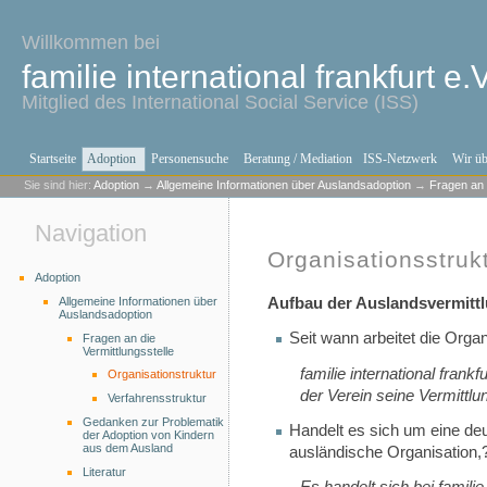
Willkommen bei
familie international frankfurt e.V
Mitglied des International Social Service (ISS)
Startseite
Adoption
Personensuche
Beratung / Mediation
ISS-Netzwerk
Wir üb
Sie sind hier:
Adoption
→
Allgemeine Informationen über Auslandsadoption
→
Fragen an d
Navigation
Organisationsstruk
Adoption
Allgemeine Informationen über
Aufbau der Auslandsvermittl
Auslandsadoption
Seit wann arbeitet die Organ
Fragen an die
Vermittlungsstelle
familie international frank
Organisationstruktur
der Verein seine Vermittl
Verfahrensstruktur
Gedanken zur Problematik
Handelt es sich um eine de
der Adoption von Kindern
aus dem Ausland
ausländische Organisation,
Literatur
Es handelt sich bei familie