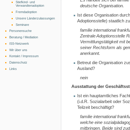
Stiefkind- und
deutsche Organisation.
Verwandtenadoption
Fremdadoption
Ist diese Organisation durc
Unsere Länderzulassungen
Adoptionsstelle) staatlich 
Seminare
familie international fran
Personensuche
Zentrale Adoptionsstelle R
Beratung / Mediation
Vermittlungstätigkeit mit
ISS-Netzwerk
seiner Rechtsform als geme
Wir über uns
anerkannt.
Kontakt / Impressum
Betreut die Organisation zus
Datenschutz
Ausland?
Links
nein
Ausstattung der Geschäftsst
Ist ein hauptamtliches Fac
(i.d.R. Sozialarbeit oder So
Teilzeit beschäftigt?
familie international frankf
welche eine sozialpädagog
mitbringen. Beide sind zu