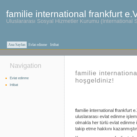
familie international frankfurt e.
Uluslararası Sosyal Hizmetler Kurumu (International 
Ana Sayfan
Evlat edinme
Irtibat
Navigation
familie internationa
Evlat edinme
hoşgeldiniz!
Irtibat
f
amilie
i
nternational
f
rankfurt e.
uluslararası evlat edinme işlem
olmakla her türlü evlat edinme 
takip etme hakkını kazanmıştır