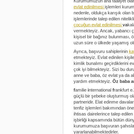
Kurumumuzun ana faaliyet olar
evlat edinilmesi
işlemleri kurum
nedenle, oldukça karışık olan b
işlemlerinde talep edilen nitelik
çocuğun evlat edinilmesi
va
kal
vermekteyiz. Ancak, yabancı ço
kişisel bir bağınız bulunması, 
uzun süre o ülkede yaşamış ol
Ayrıca, başvuru sahiplerinin
ka
etmekteyiz. Evlat edinilen kişil
kimlik bunalımı geçirdiklerini 
çok iyi bilmekteyiz. Sizi bu d
anne ve baba, öz evlat ya da a
yardım etmekteyiz.
Öz baba 
f
amilie
i
nternational
f
rankfurt e
güçlü bir şebeke oluşturmuş o
partneridir. Elat edinme daval
tenfiz işlemleri bakımından ön
ihtisas dairelerince talep edilen
işbirliği kapsamında bütün düny
kurumumuza başvuran şahıslar 
yararlanabilmektedirler.