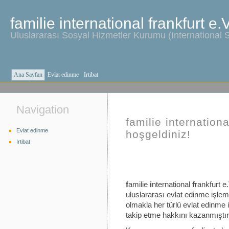
familie international frankfurt e.
Uluslararası Sosyal Hizmetler Kurumu (International 
Ana Sayfan
Evlat edinme
Irtibat
Navigation
familie internationa
Evlat edinme
hoşgeldiniz!
Irtibat
f
amilie
i
nternational
f
rankfurt e.
uluslararası evlat edinme işlem
olmakla her türlü evlat edinme 
takip etme hakkını kazanmıştır