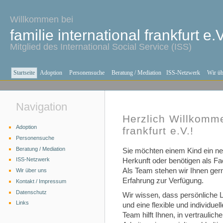
Willkommen bei
familie international frankfurt e.V
Mitglied des International Social Service (ISS)
Startseite
Adoption
Personensuche
Beratung / Mediation
ISS-Netzwerk
Wir üb
Navigation
Herzlich Willkomme
Adoption
frankfurt e.V.!
Personensuche
Beratung / Mediation
Sie möchten einem Kind ein n
ISS-Netzwerk
Herkunft oder benötigen als Fa
Als Team stehen wir Ihnen gern
Wir über uns
Erfahrung zur Verfügung.
Kontakt / Impressum
Datenschutz
Wir wissen, dass persönliche 
Links
und eine flexible und individu
Team hilft Ihnen, in vertraulich